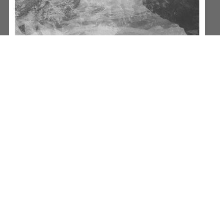
REFUGE
INSTAGRAMS
SUBSCRIBE
Sign-up to our newsletter to recieve the latest news directly in